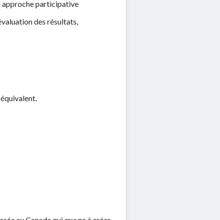
e approche participative
aluation des résultats,
 équivalent.
basée au Canada qui œuvre à créer