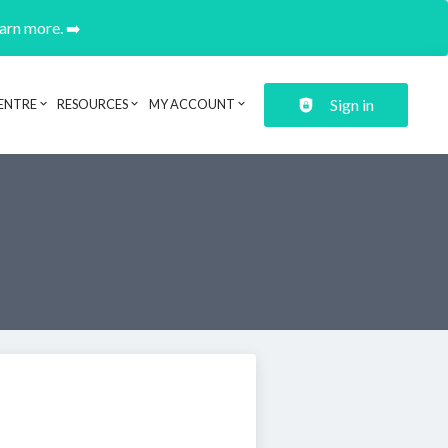
earn more. ➡️
Sign in
ENTRE
RESOURCES
MY ACCOUNT