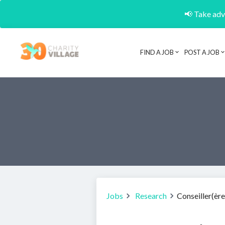
📢 Take adva
FIND A JOB
POST A JOB
Jobs
Research
Conseiller(ère