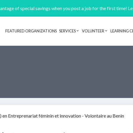
ntage of special savings when you post a job for the first time! L
FEATURED ORGANIZATIONS
SERVICES
VOLUNTEER
LEARNING C
Header navigation
) en Entreprenariat féminin et innovation - Volontaire au Benin