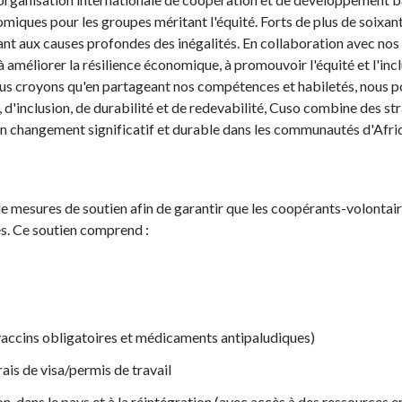
miques pour les groupes méritant l'équité. Forts de plus de soixan
nt aux causes profondes des inégalités. En collaboration avec nos
à améliorer la résilience économique, à promouvoir l'équité et l'incl
us croyons qu'en partageant nos compétences et habiletés, nous po
 d'inclusion, de durabilité et de redevabilité, Cuso combine des st
un changement significatif et durable dans les communautés d'Afriq
 mesures de soutien afin de garantir que les coopérants-volontai
s. Ce soutien comprend :
vaccins obligatoires et médicaments antipaludiques)
frais de visa/permis de travail
on, dans le pays et à la réintégration (avec accès à des ressources e