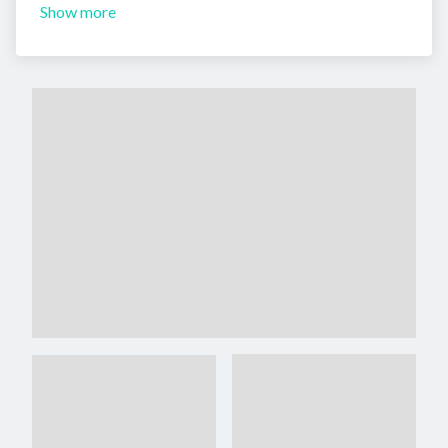
Show more