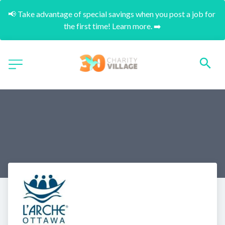
📢 Take advantage of special savings when you post a job for 
the first time! Learn more. ➡️