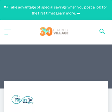
📢 Take advantage of special savings when you post a job for 
the first time! Learn more. ➡️