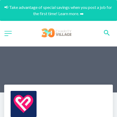
📢 Take advantage of special savings when you post a job for 
the first time! Learn more. ➡️