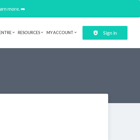
earn more. ➡️
Sign in
ENTRE
RESOURCES
MY ACCOUNT