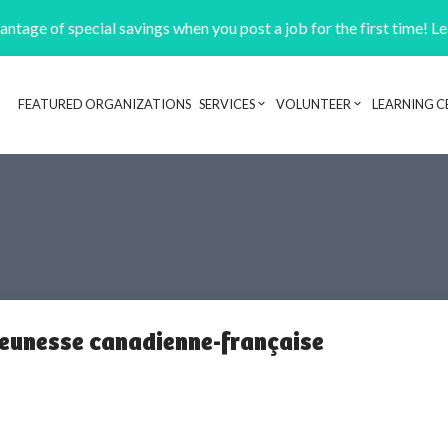
ntage of special savings when you post a job for the first time! L
FEATURED ORGANIZATIONS
SERVICES
VOLUNTEER
LEARNING C
Header navigation
jeunesse canadienne-française