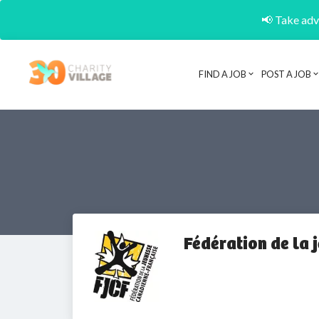
📢 Take adva
FIND A JOB
POST A JOB
Fédération de la 