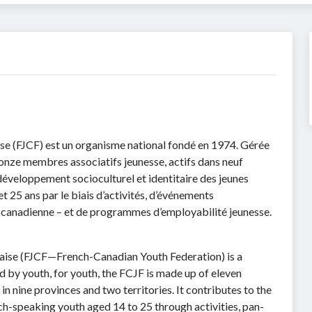
ise (FJCF) est un organisme national fondé en 1974. Gérée
 onze membres associatifs jeunesse, actifs dans neuf
 développement socioculturel et identitaire des jeunes
t 25 ans par le biais d’activités, d’événements
e canadienne – et de programmes d’employabilité jeunesse.
çaise (FJCF—French-Canadian Youth Federation) is a
 by youth, for youth, the FCJF is made up of eleven
n nine provinces and two territories. It contributes to the
ch-speaking youth aged 14 to 25 through activities, pan-