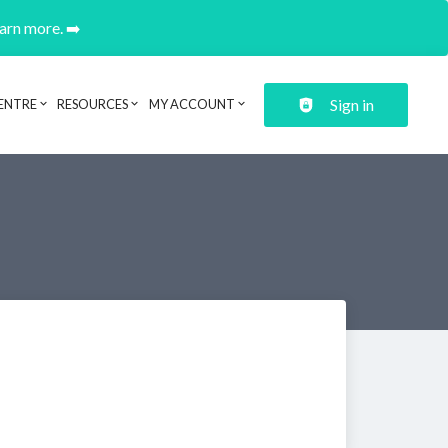
earn more. ➡️
Sign in
ENTRE
RESOURCES
MY ACCOUNT