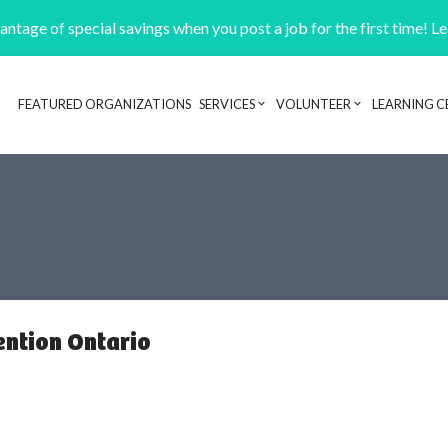
ntage of special savings when you post a job for the first time! L
FEATURED ORGANIZATIONS
SERVICES
VOLUNTEER
LEARNING C
Header navigation
ention Ontario