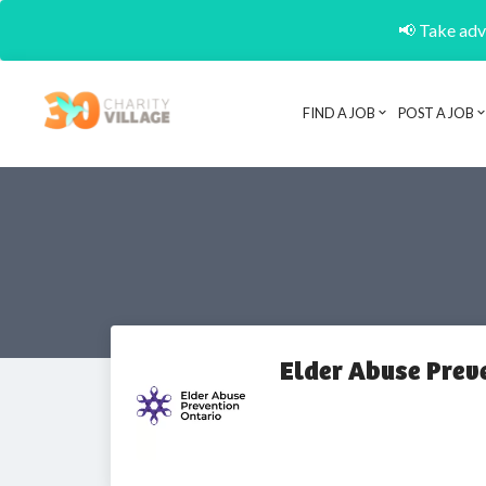
📢 Take adva
FIND A JOB
POST A JOB
Elder Abuse Prev