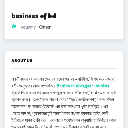
business of bd
Industry
Other
ABOUT US
একটি ব্যবসার সফলতার ক্ষেত্রে নামের গুরুত্ব অপরিসীম, বিশেষ করে যখন তা
ধর্মীয় অনুভূতির সাথে সম্পর্কিত।
ইসলামিক দোকানের সুন্দর নামের তালিকা
খুঁজতে গিয়ে অনেকেই এমন নাম পছন্দ করেন যা পবিত্রতা, বিশ্বাস এবং আস্থা
প্রকাশ করে। যেমন “আল-বারাকা স্টোর”, “নূর ইসলামিক শপ”, “আল-মদিনা
কালেকশন” বা “রহমত ট্রেডার্স” এর মতো নামগুলো খুবই জনপ্রিয়। এই
ধরনের নাম শুধু গ্রাহকদের দৃষ্টি আকর্ষণ করে না, বরং ব্যবসার প্রতি একটি
ইতিবাচক ধারণা তৈরি করে। দোকানের পণ্যের ধরন অনুযায়ী নাম নির্বাচন করাও
গুরুত্বপূর্ণ, যেমন ইসলামিক বই, পোশাক বা উপহার সামগ্রীর জন্য আলাদা