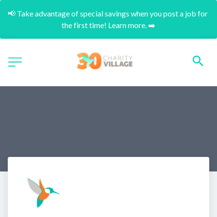
📢 Take advantage of special savings when you post a job for 
the first time! Learn more. ➡️