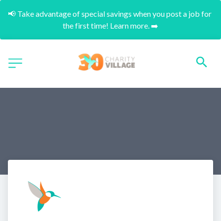
📢 Take advantage of special savings when you post a job for 
the first time! Learn more. ➡️