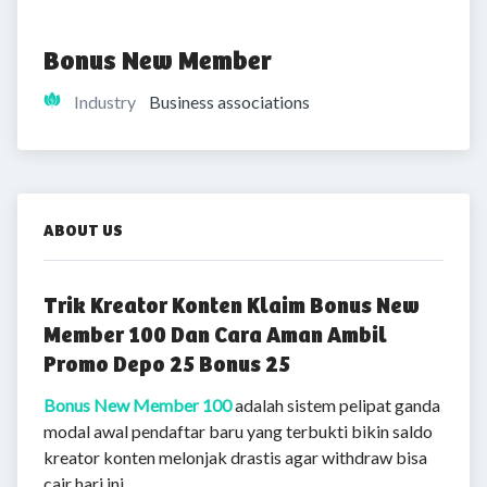
Bonus New Member
Industry
Business associations
ABOUT US
Trik Kreator Konten Klaim Bonus New
Member 100 Dan Cara Aman Ambil
Promo Depo 25 Bonus 25
Bonus New Member 100
adalah sistem pelipat ganda
modal awal pendaftar baru yang terbukti bikin saldo
kreator konten melonjak drastis agar withdraw bisa
cair hari ini.