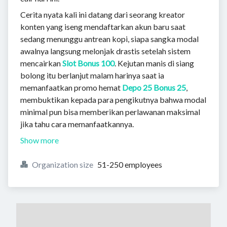
Cerita nyata kali ini datang dari seorang kreator
konten yang iseng mendaftarkan akun baru saat
sedang menunggu antrean kopi, siapa sangka modal
awalnya langsung melonjak drastis setelah sistem
mencairkan
Slot Bonus 100
. Kejutan manis di siang
bolong itu berlanjut malam harinya saat ia
memanfaatkan promo hemat
Depo 25 Bonus 25
,
membuktikan kepada para pengikutnya bahwa modal
minimal pun bisa memberikan perlawanan maksimal
jika tahu cara memanfaatkannya.
Show more
Organization size
51-250 employees