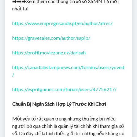
➡️➡️➡️
Xem thêm các thông tin xổ số XSMN T6 mới
nhất tại:
https://www.empregosaude.pt/en/author/atrec/
https://gravesales.com/author/sapib/
https://profil.moviezone.cz/darisah
https://canadianstampnews.com/forums/users/yoved
/
https://espritgames.com/forum/users/47756217/
Chuẩn Bị Ngân Sách Hợp Lý Trước Khi Chơi
Một yếu tố rất quan trọng nhưng thường bị nhiều
người bỏ qua chính là quản lý tài chính khi tham gia xổ
số. Dù đây chỉ là hình thức giải trí, nhưng nếu không có