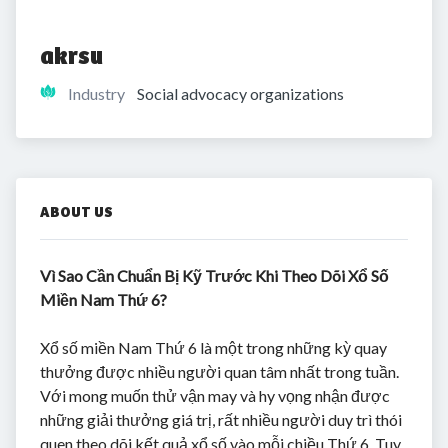
akrsu
Industry
Social advocacy organizations
ABOUT US
Vì Sao Cần Chuẩn Bị Kỹ Trước Khi Theo Dõi Xổ Số
Miền Nam Thứ 6?
Xổ số miền Nam Thứ 6 là một trong những kỳ quay
thưởng được nhiều người quan tâm nhất trong tuần.
Với mong muốn thử vận may và hy vọng nhận được
những giải thưởng giá trị, rất nhiều người duy trì thói
quen theo dõi kết quả xổ số vào mỗi chiều Thứ 6. Tuy