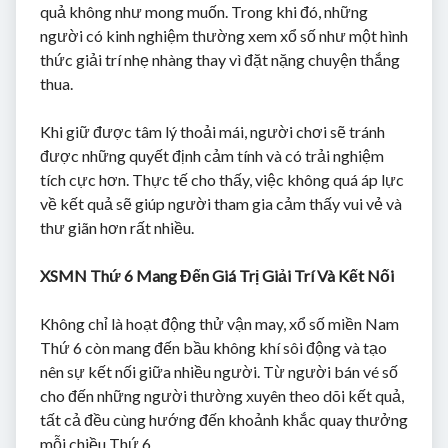
quả không như mong muốn. Trong khi đó, những
người có kinh nghiệm thường xem xổ số như một hình
thức giải trí nhẹ nhàng thay vì đặt nặng chuyện thắng
thua.
Khi giữ được tâm lý thoải mái, người chơi sẽ tránh
được những quyết định cảm tính và có trải nghiệm
tích cực hơn. Thực tế cho thấy, việc không quá áp lực
về kết quả sẽ giúp người tham gia cảm thấy vui vẻ và
thư giãn hơn rất nhiều.
XSMN Thứ 6 Mang Đến Giá Trị Giải Trí Và Kết Nối
Không chỉ là hoạt động thử vận may, xổ số miền Nam
Thứ 6 còn mang đến bầu không khí sôi động và tạo
nên sự kết nối giữa nhiều người. Từ người bán vé số
cho đến những người thường xuyên theo dõi kết quả,
tất cả đều cùng hướng đến khoảnh khắc quay thưởng
mỗi chiều Thứ 6.