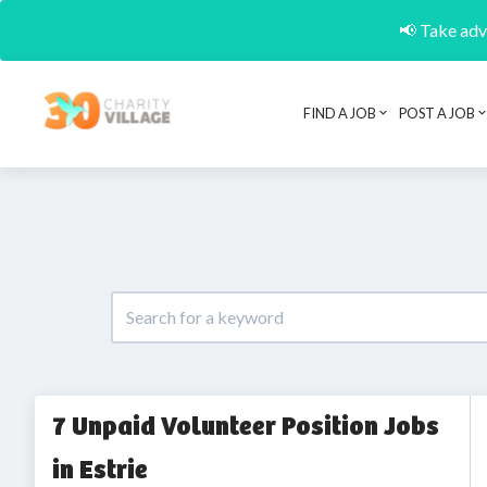
📢 Take adva
FIND A JOB
POST A JOB
7 Unpaid Volunteer Position Jobs
in Estrie