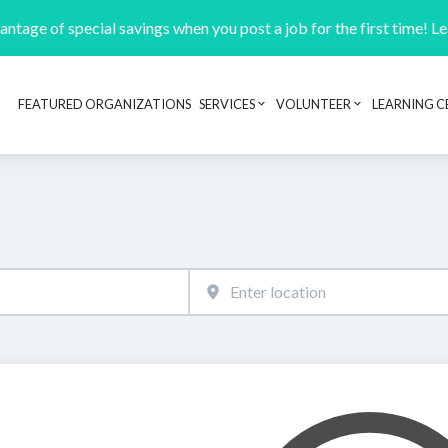
ntage of special savings when you post a job for the first time! L
FEATURED ORGANIZATIONS
SERVICES
VOLUNTEER
LEARNING C
Header navigation