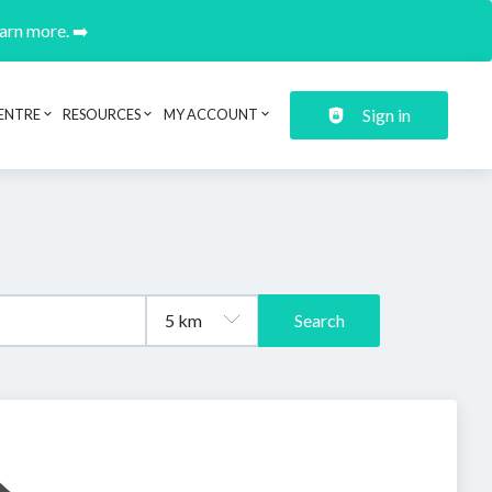
earn more. ➡️
Sign in
ENTRE
RESOURCES
MY ACCOUNT
Search