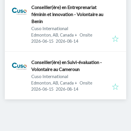
Conseiller(ère) en Entreprenariat
féminin et innovation - Volontaire au
Benin
Cuso International
Edmonton, AB, Canada
+
Onsite
Published
:
Expires
:
2026-06-15
2026-08-14
Conseiller(ère) en Suivi-évaluation -
Volontaire au Cameroun
Cuso International
Edmonton, AB, Canada
+
Onsite
Published
:
Expires
:
2026-06-15
2026-08-14