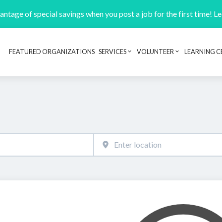
ntage of special savings when you post a job for the first time! L
FEATURED ORGANIZATIONS
SERVICES
VOLUNTEER
LEARNING C
Header navigation