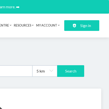
earn more. ➡️
Sign in
ENTRE
RESOURCES
MY ACCOUNT
Search