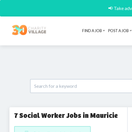
📢 Take adva
FIND A JOB
POST A JOB
7 Social Worker Jobs in Mauricie