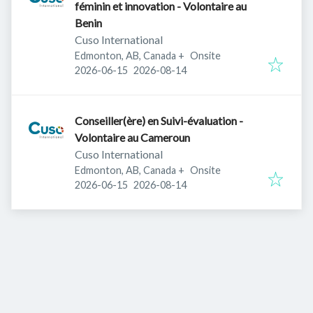
féminin et innovation - Volontaire au
Benin
Cuso International
Edmonton, AB, Canada
+
Onsite
Published
:
Expires
:
2026-06-15
2026-08-14
Conseiller(ère) en Suivi-évaluation -
Volontaire au Cameroun
Cuso International
Edmonton, AB, Canada
+
Onsite
Published
:
Expires
:
2026-06-15
2026-08-14