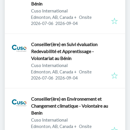
Bénin
Cuso International
Edmonton, AB, Canada
+
Onsite
Published
:
Expires
:
2026-07-06
2026-09-04
Conseiller(ère) en Suivi évaluation
Redevabilité et Apprentissage -
Volontariat au Bénin
Cuso International
Edmonton, AB, Canada
+
Onsite
Published
:
Expires
:
2026-07-06
2026-09-04
Conseiller(ère) en Environnement et
Changement climatique - Volontaire au
Benin
Cuso International
Edmonton, AB, Canada
+
Onsite