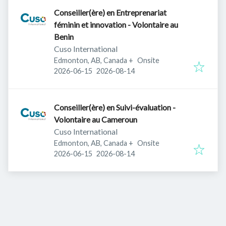
Conseiller(ère) en Entreprenariat
féminin et innovation - Volontaire au
Benin
Cuso International
Edmonton, AB, Canada
+
Onsite
Published
:
Expires
:
2026-06-15
2026-08-14
Conseiller(ère) en Suivi-évaluation -
Volontaire au Cameroun
Cuso International
Edmonton, AB, Canada
+
Onsite
Published
:
Expires
:
2026-06-15
2026-08-14