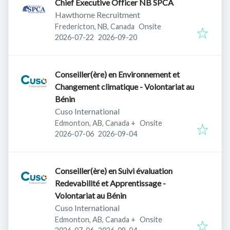
Chief Executive Officer NB SPCA
Hawthorne Recruitment
Fredericton, NB, Canada
Onsite
Published
:
Expires
:
2026-07-22
2026-09-20
Conseiller(ère) en Environnement et
Changement climatique - Volontariat au
Bénin
Cuso International
Edmonton, AB, Canada
+
Onsite
Published
:
Expires
:
2026-07-06
2026-09-04
Conseiller(ère) en Suivi évaluation
Redevabilité et Apprentissage -
Volontariat au Bénin
Cuso International
Edmonton, AB, Canada
+
Onsite
Published
:
Expires
: