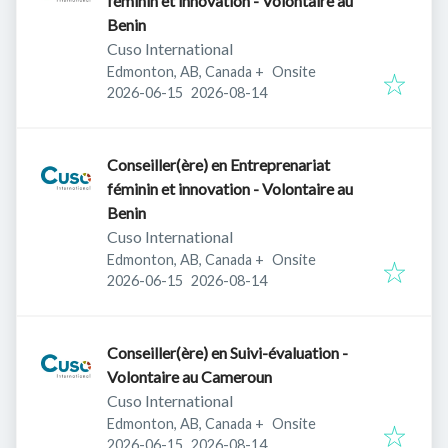
féminin et innovation - Volontaire au
Benin
Cuso International
Edmonton, AB, Canada
+
Onsite
Published
:
Expires
:
2026-06-15
2026-08-14
Conseiller(ère) en Entreprenariat
féminin et innovation - Volontaire au
Benin
Cuso International
Edmonton, AB, Canada
+
Onsite
Published
:
Expires
:
2026-06-15
2026-08-14
Conseiller(ère) en Suivi-évaluation -
Volontaire au Cameroun
Cuso International
Edmonton, AB, Canada
+
Onsite
Published
:
Expires
:
2026-06-15
2026-08-14