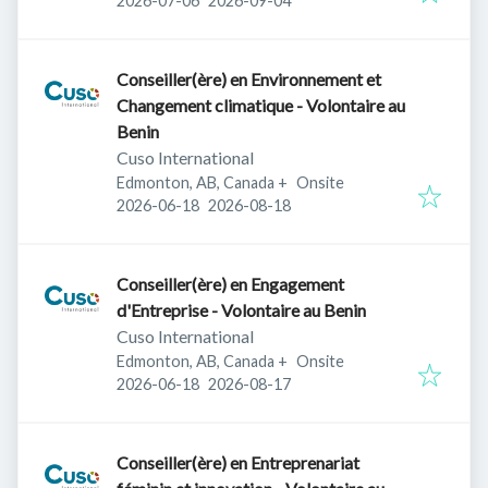
2026-07-06
2026-09-04
Conseiller(ère) en Environnement et
Changement climatique - Volontaire au
Benin
Cuso International
Edmonton, AB, Canada
+
Onsite
Published
:
Expires
:
2026-06-18
2026-08-18
Conseiller(ère) en Engagement
d'Entreprise - Volontaire au Benin
Cuso International
Edmonton, AB, Canada
+
Onsite
Published
:
Expires
:
2026-06-18
2026-08-17
Conseiller(ère) en Entreprenariat