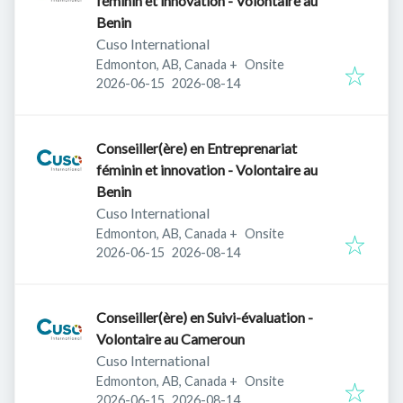
féminin et innovation - Volontaire au
Benin
Cuso International
Edmonton, AB, Canada
+
Onsite
Published
:
Expires
:
2026-06-15
2026-08-14
Conseiller(ère) en Entreprenariat
féminin et innovation - Volontaire au
Benin
Cuso International
Edmonton, AB, Canada
+
Onsite
Published
:
Expires
:
2026-06-15
2026-08-14
Conseiller(ère) en Suivi-évaluation -
Volontaire au Cameroun
Cuso International
Edmonton, AB, Canada
+
Onsite
Published
:
Expires
:
2026-06-15
2026-08-14