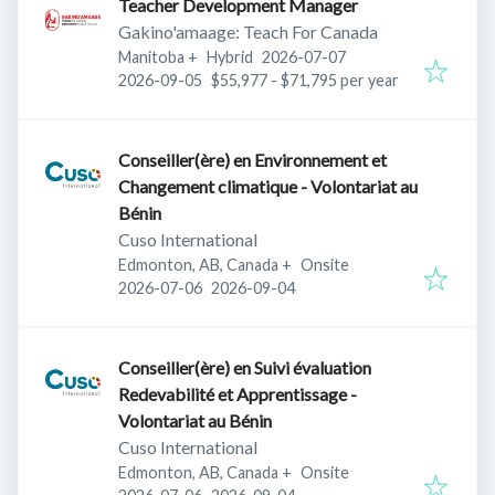
Teacher Development Manager
Gakino'amaage: Teach For Canada
Published
:
Manitoba
+
Hybrid
2026-07-07
Expires
:
2026-09-05
$55,977 - $71,795 per year
Conseiller(ère) en Environnement et
Changement climatique - Volontariat au
Bénin
Cuso International
Edmonton, AB, Canada
+
Onsite
Published
:
Expires
:
2026-07-06
2026-09-04
Conseiller(ère) en Suivi évaluation
Redevabilité et Apprentissage -
Volontariat au Bénin
Cuso International
Edmonton, AB, Canada
+
Onsite
Published
:
Expires
: