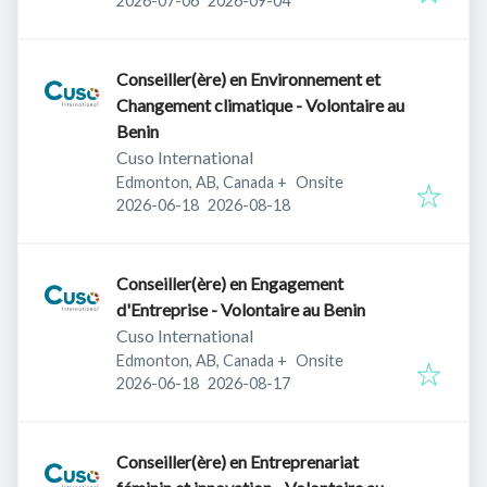
2026-07-06
2026-09-04
Conseiller(ère) en Environnement et
Changement climatique - Volontaire au
Benin
Cuso International
Edmonton, AB, Canada
+
Onsite
Published
:
Expires
:
2026-06-18
2026-08-18
Conseiller(ère) en Engagement
d'Entreprise - Volontaire au Benin
Cuso International
Edmonton, AB, Canada
+
Onsite
Published
:
Expires
:
2026-06-18
2026-08-17
Conseiller(ère) en Entreprenariat