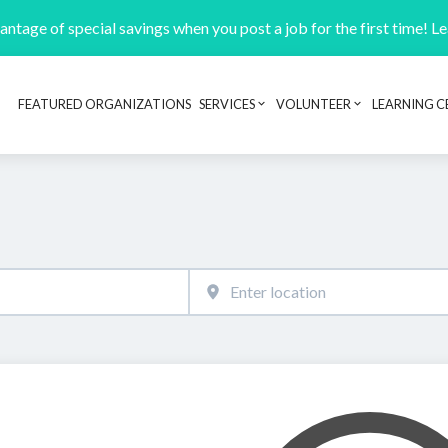
ntage of special savings when you post a job for the first time! L
FEATURED ORGANIZATIONS
SERVICES
VOLUNTEER
LEARNING C
Header navigation