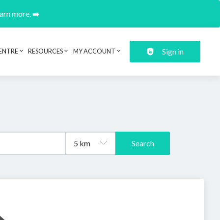
earn more. ➡️
Sign in
ENTRE
RESOURCES
MY ACCOUNT
Search