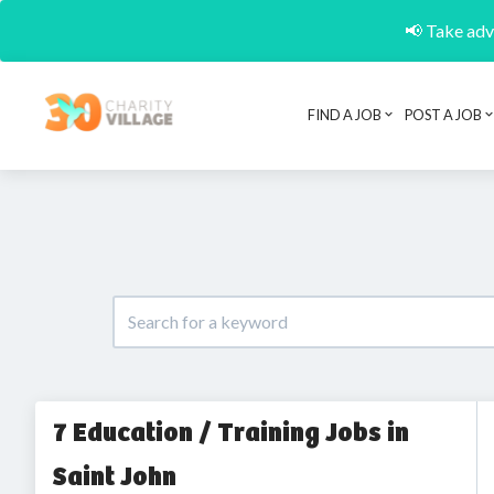
📢 Take adva
FIND A JOB
POST A JOB
7 Education / Training Jobs in
Saint John