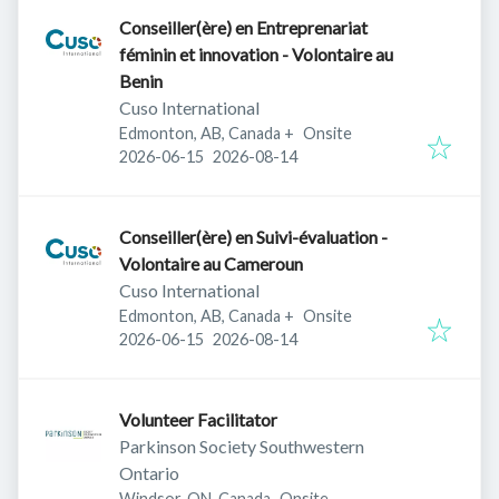
Conseiller(ère) en Entreprenariat
féminin et innovation - Volontaire au
Benin
Cuso International
Edmonton, AB, Canada
+
Onsite
Published
:
Expires
:
2026-06-15
2026-08-14
Conseiller(ère) en Suivi-évaluation -
Volontaire au Cameroun
Cuso International
Edmonton, AB, Canada
+
Onsite
Published
:
Expires
:
2026-06-15
2026-08-14
Volunteer Facilitator
Parkinson Society Southwestern
Ontario
Windsor, ON, Canada
Onsite