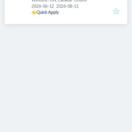
Published
:
Expires
:
2026-06-12
2026-08-11
Quick Apply