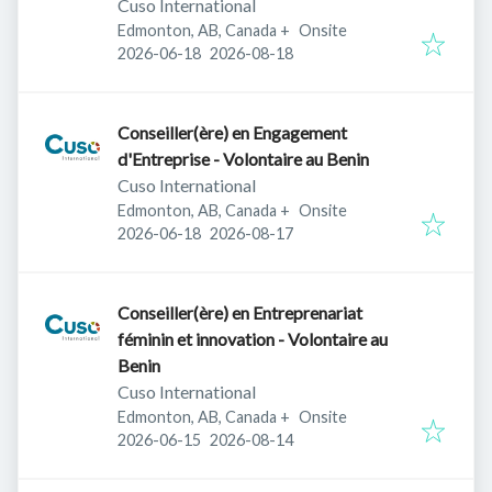
Cuso International
Edmonton, AB, Canada
+
Onsite
Published
:
Expires
:
2026-06-18
2026-08-18
Conseiller(ère) en Engagement
d'Entreprise - Volontaire au Benin
Cuso International
Edmonton, AB, Canada
+
Onsite
Published
:
Expires
:
2026-06-18
2026-08-17
Conseiller(ère) en Entreprenariat
féminin et innovation - Volontaire au
Benin
Cuso International
Edmonton, AB, Canada
+
Onsite
Published
:
Expires
:
2026-06-15
2026-08-14