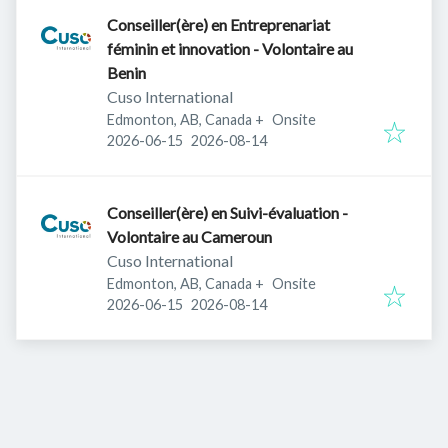
Conseiller(ère) en Entreprenariat
féminin et innovation - Volontaire au
Benin
Cuso International
Edmonton, AB, Canada
+
Onsite
Published
:
Expires
:
2026-06-15
2026-08-14
Conseiller(ère) en Suivi-évaluation -
Volontaire au Cameroun
Cuso International
Edmonton, AB, Canada
+
Onsite
Published
:
Expires
:
2026-06-15
2026-08-14