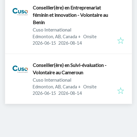
Conseiller(ère) en Entreprenariat
féminin et innovation - Volontaire au
Benin
Cuso International
Edmonton, AB, Canada
+
Onsite
Published
:
Expires
:
2026-06-15
2026-08-14
Conseiller(ère) en Suivi-évaluation -
Volontaire au Cameroun
Cuso International
Edmonton, AB, Canada
+
Onsite
Published
:
Expires
:
2026-06-15
2026-08-14