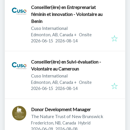
Conseiller(ère) en Entreprenariat
féminin et innovation - Volontaire au
Benin
Cuso International
Edmonton, AB, Canada
+
Onsite
Published
:
Expires
:
2026-06-15
2026-08-14
Conseiller(ère) en Suivi-évaluation -
Volontaire au Cameroun
Cuso International
Edmonton, AB, Canada
+
Onsite
Published
:
Expires
:
2026-06-15
2026-08-14
Donor Development Manager
The Nature Trust of New Brunswick
Fredericton, NB, Canada
Hybrid
Published
:
Expires
:
2026-06-09
2026-08-08