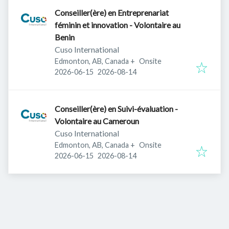
Conseiller(ère) en Entreprenariat
féminin et innovation - Volontaire au
Benin
Cuso International
Edmonton, AB, Canada
+
Onsite
Published
:
Expires
:
2026-06-15
2026-08-14
Conseiller(ère) en Suivi-évaluation -
Volontaire au Cameroun
Cuso International
Edmonton, AB, Canada
+
Onsite
Published
:
Expires
:
2026-06-15
2026-08-14