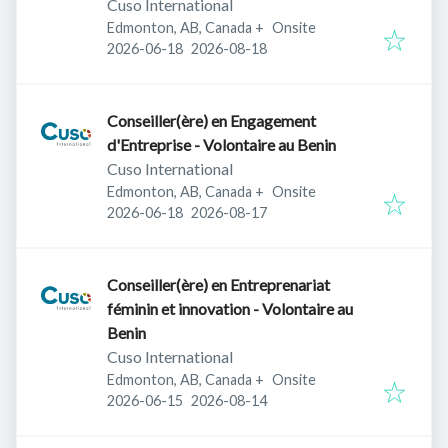
Cuso International
Edmonton, AB, Canada
+
Onsite
Published
:
Expires
:
2026-06-18
2026-08-18
Conseiller(ère) en Engagement
d'Entreprise - Volontaire au Benin
Cuso International
Edmonton, AB, Canada
+
Onsite
Published
:
Expires
:
2026-06-18
2026-08-17
Conseiller(ère) en Entreprenariat
féminin et innovation - Volontaire au
Benin
Cuso International
Edmonton, AB, Canada
+
Onsite
Published
:
Expires
:
2026-06-15
2026-08-14