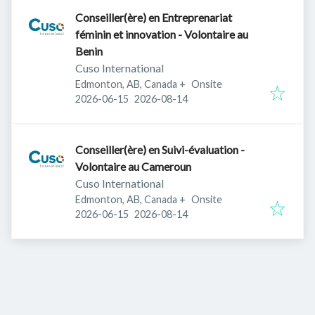
Conseiller(ère) en Entreprenariat
féminin et innovation - Volontaire au
Benin
Cuso International
Edmonton, AB, Canada
+
Onsite
Published
:
Expires
:
2026-06-15
2026-08-14
Conseiller(ère) en Suivi-évaluation -
Volontaire au Cameroun
Cuso International
Edmonton, AB, Canada
+
Onsite
Published
:
Expires
:
2026-06-15
2026-08-14