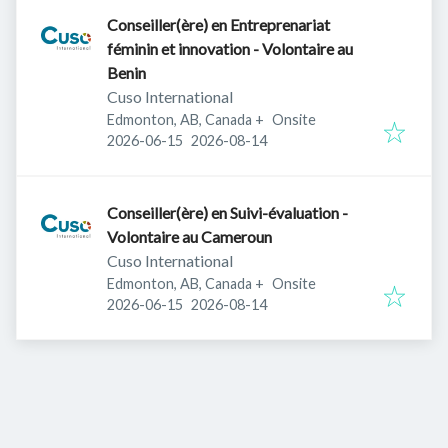
Conseiller(ère) en Entreprenariat
féminin et innovation - Volontaire au
Benin
Cuso International
Edmonton, AB, Canada
+
Onsite
Published
:
Expires
:
2026-06-15
2026-08-14
Conseiller(ère) en Suivi-évaluation -
Volontaire au Cameroun
Cuso International
Edmonton, AB, Canada
+
Onsite
Published
:
Expires
:
2026-06-15
2026-08-14