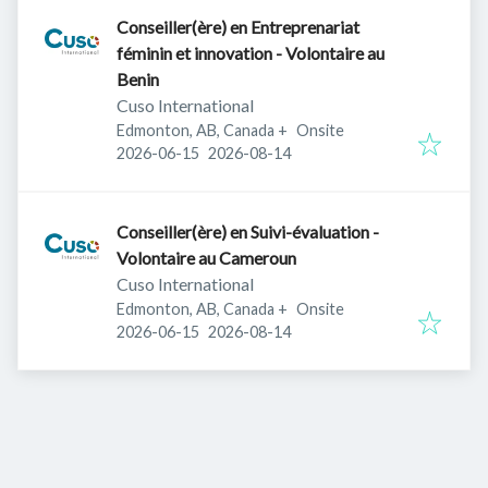
Conseiller(ère) en Entreprenariat
féminin et innovation - Volontaire au
Benin
Cuso International
Edmonton, AB, Canada
+
Onsite
Published
:
Expires
:
2026-06-15
2026-08-14
Conseiller(ère) en Suivi-évaluation -
Volontaire au Cameroun
Cuso International
Edmonton, AB, Canada
+
Onsite
Published
:
Expires
:
2026-06-15
2026-08-14