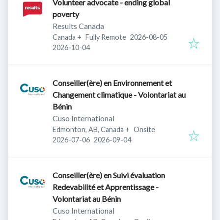
Volunteer advocate - ending global
poverty
Results Canada
Published
:
Canada
+
Fully Remote
2026-08-05
Expires
:
2026-10-04
Conseiller(ère) en Environnement et
Changement climatique - Volontariat au
Bénin
Cuso International
Edmonton, AB, Canada
+
Onsite
Published
:
Expires
:
2026-07-06
2026-09-04
Conseiller(ère) en Suivi évaluation
Redevabilité et Apprentissage -
Volontariat au Bénin
Cuso International