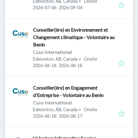
Edmonton, AB, Canada
+
Onsite
Published
:
Expires
:
2026-07-06
2026-09-04
Conseiller(ère) en Environnement et
Changement climatique - Volontaire au
Benin
Cuso International
Edmonton, AB, Canada
+
Onsite
Published
:
Expires
:
2026-06-18
2026-08-18
Conseiller(ère) en Engagement
d'Entreprise - Volontaire au Benin
Cuso International
Edmonton, AB, Canada
+
Onsite
Published
:
Expires
:
2026-06-18
2026-08-17