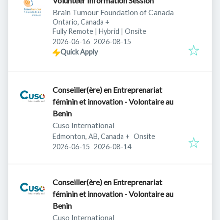
Volunteer Information Session
Brain Tumour Foundation of Canada
Ontario, Canada
+
Fully Remote | Hybrid | Onsite
Published
:
Expires
:
2026-06-16
2026-08-15
Quick Apply
Conseiller(ère) en Entreprenariat
féminin et innovation - Volontaire au
Benin
Cuso International
Edmonton, AB, Canada
+
Onsite
Published
:
Expires
:
2026-06-15
2026-08-14
Conseiller(ère) en Entreprenariat
féminin et innovation - Volontaire au
Benin
Cuso International