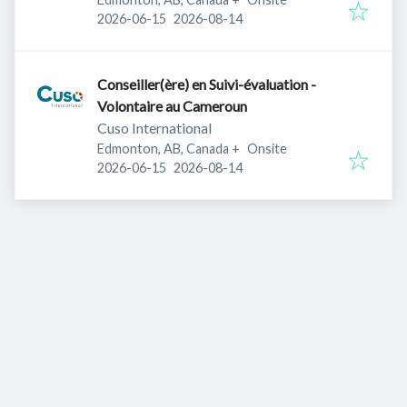
Published
:
Expires
:
2026-06-15
2026-08-14
Conseiller(ère) en Suivi-évaluation -
Volontaire au Cameroun
Cuso International
Edmonton, AB, Canada
+
Onsite
Published
:
Expires
:
2026-06-15
2026-08-14