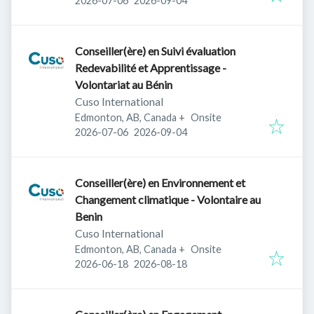
2026-07-06
2026-09-04
Conseiller(ère) en Suivi évaluation
Redevabilité et Apprentissage -
Volontariat au Bénin
Cuso International
Edmonton, AB, Canada
+
Onsite
Published
:
Expires
:
2026-07-06
2026-09-04
Conseiller(ère) en Environnement et
Changement climatique - Volontaire au
Benin
Cuso International
Edmonton, AB, Canada
+
Onsite
Published
:
Expires
:
2026-06-18
2026-08-18