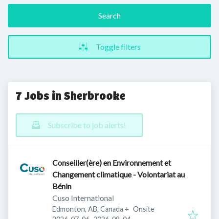
Search
Toggle filters
7 Jobs in Sherbrooke
Subscribe to job alerts!
Conseiller(ère) en Environnement et
Changement climatique - Volontariat au
Bénin
Cuso International
Edmonton, AB, Canada
+
Onsite
Published
:
Expires
: